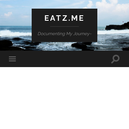
EATZ.ME
Documenting My Journey~